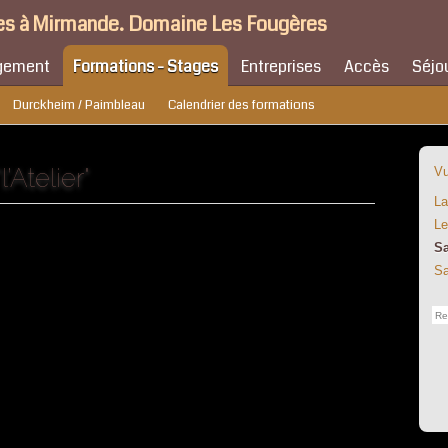
s à Mirmande. Domaine Les Fougères
gement
Formations - Stages
Entreprises
Accès
Séjo
Durckheim / Paimbleau
Calendrier des formations
’Atelier"
Vu
La
Le
Sa
Sa