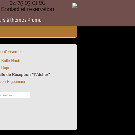
04 75 63 01 66
Contact et réservation
urs à thème / Promo
e d'ensemble
 Salle Haute
 Dojo
lle de Réception "l’Atelier"
lon Pigeonnier