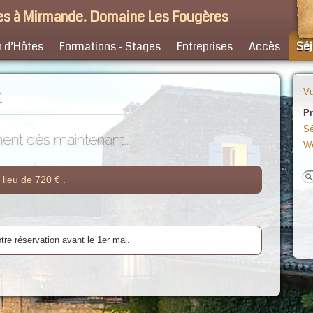
s à Mirmande. Domaine Les Fougères
 d’Hôtes
Formations - Stages
Entreprises
Accès
Séj
t
Vu
P
Sé
nt dès maintenant...
We
lieu de 720 € .
votre réservation avant le
1er
mai.