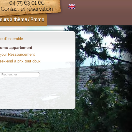
04 75 63 01 66
Contact et réservation
ours à thème / Promo
e d'ensemble
romo appartement
jour Ressourcement
ek-end à prix tout doux