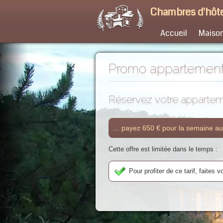
Chambres d'hôte
Accueil
Maison
Promo appartemen
Réservez votre apparteme
... payez 650 € pour la semaine au 
Cette offre est limitée dans le temps :
Pour profiter de ce tarif, faites 