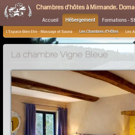
Chambres d'hôtes à Mirmande. Doma
Accueil
Hébergement
Formations - S
L’Espace Bien Etre - Massage et Sauna
Les Chambres d’Hôtes
Les 
La chambre Vigne Bleue